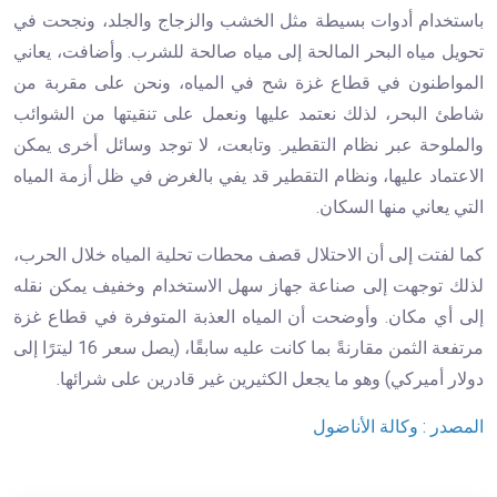
باستخدام أدوات بسيطة مثل الخشب والزجاج والجلد، ونجحت في
تحويل مياه البحر المالحة إلى مياه صالحة للشرب. وأضافت، يعاني
المواطنون في قطاع غزة شح في المياه، ونحن على مقربة من
شاطئ البحر، لذلك نعتمد عليها ونعمل على تنقيتها من الشوائب
والملوحة عبر نظام التقطير. وتابعت، لا توجد وسائل أخرى يمكن
الاعتماد عليها، ونظام التقطير قد يفي بالغرض في ظل أزمة المياه
التي يعاني منها السكان.
كما لفتت إلى أن الاحتلال قصف محطات تحلية المياه خلال الحرب،
لذلك توجهت إلى صناعة جهاز سهل الاستخدام وخفيف يمكن نقله
إلى أي مكان. وأوضحت أن المياه العذبة المتوفرة في قطاع غزة
مرتفعة الثمن مقارنةً بما كانت عليه سابقًا، (يصل سعر 16 ليترًا إلى
دولار أميركي) وهو ما يجعل الكثيرين غير قادرين على شرائها.
المصدر : وكالة الأناضول