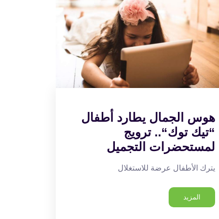
هوس الجمال يطارد أطفال
“تيك توك“.. ترويج
لمستحضرات التجميل
يترك الأطفال عرضة للاستغلال
المزيد