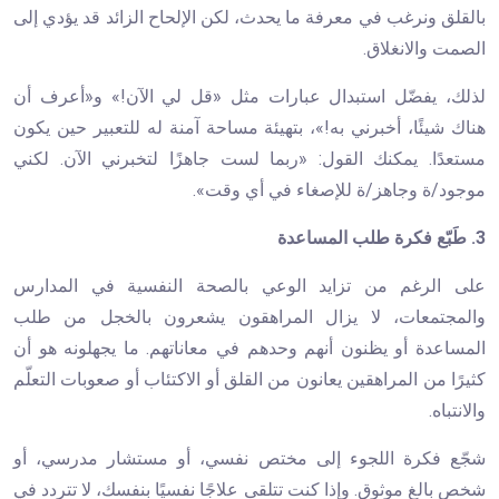
بالقلق ونرغب في معرفة ما يحدث، لكن الإلحاح الزائد قد يؤدي إلى
الصمت والانغلاق.
لذلك، يفضّل استبدال عبارات مثل «قل لي الآن!» و«أعرف أن
هناك شيئًا، أخبرني به!»، بتهيئة مساحة آمنة له للتعبير حين يكون
مستعدًا. يمكنك القول: «ربما لست جاهزًا لتخبرني الآن. لكني
موجود/ة وجاهز/ة للإصغاء في أي وقت».
3. طَبّع فكرة طلب المساعدة
على الرغم من تزايد الوعي بالصحة النفسية في المدارس
والمجتمعات، لا يزال المراهقون يشعرون بالخجل من طلب
المساعدة أو يظنون أنهم وحدهم في معاناتهم. ما يجهلونه هو أن
كثيرًا من المراهقين يعانون من القلق أو الاكتئاب أو صعوبات التعلّم
والانتباه.
شجّع فكرة اللجوء إلى مختص نفسي، أو مستشار مدرسي، أو
شخص بالغ موثوق. وإذا كنت تتلقى علاجًا نفسيًا بنفسك، لا تتردد في