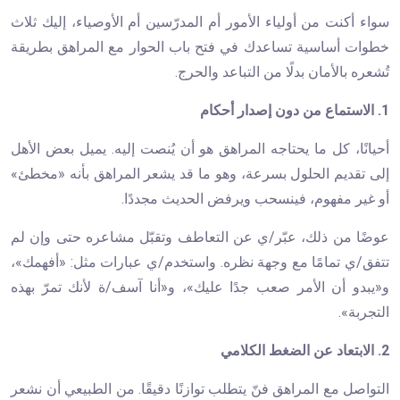
سواء أكنت من أولياء الأمور أم المدرّسين أم الأوصياء، إليك ثلاث
خطوات أساسية تساعدك في فتح باب الحوار مع المراهق بطريقة
تُشعره بالأمان بدلًا من التباعد والحرج.
1. الاستماع من دون إصدار أحكام
أحيانًا، كل ما يحتاجه المراهق هو أن يُنصت إليه. يميل بعض الأهل
إلى تقديم الحلول بسرعة، وهو ما قد يشعر المراهق بأنه «مخطئ»
أو غير مفهوم، فينسحب ويرفض الحديث مجددًا.
عوضًا من ذلك، عبّر/ي عن التعاطف وتقبّل مشاعره حتى وإن لم
تتفق/ي تمامًا مع وجهة نظره. واستخدم/ي عبارات مثل: «أفهمك»،
و«يبدو أن الأمر صعب جدًا عليك»، و«أنا آسف/ة لأنك تمرّ بهذه
التجربة».
2. الابتعاد عن الضغط الكلامي
التواصل مع المراهق فنّ يتطلب توازنًا دقيقًا. من الطبيعي أن نشعر