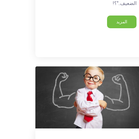
الضعيف.."؟!
المزيد