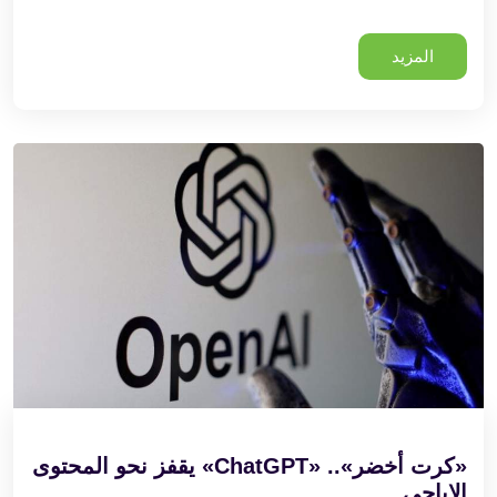
المزيد
«كرت أخضر».. «ChatGPT» يقفز نحو المحتوى
الإباحي