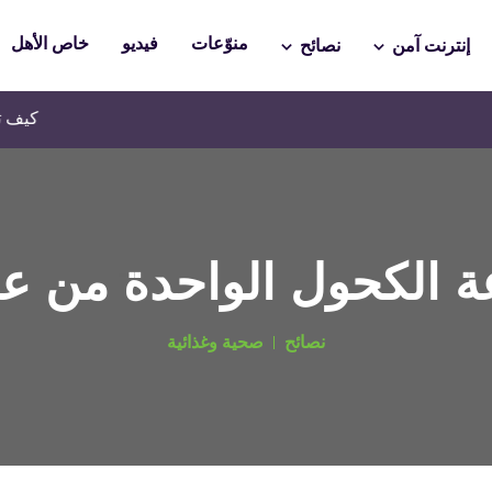
منوّعات
فيديو
خاص الأهل
إنترنت آمن
نصائح
كيف تساعدين طف
 الكحول الواحدة من عم
نصائح
صحية وغذائية