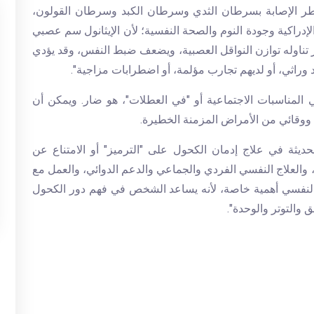
 خطر الإصابة بسرطان الثدي وسرطان الكبد وسرطان القولون،
إدراكية وجودة النوم والصحة النفسية؛ لأن الإيثانول سم عصبي
ر تناوله توازن النواقل العصبية، ويضعف ضبط النفس، وقد يؤدي
 وراثي، أو لديهم تجارب مؤلمة، أو اضطرابات مزاجية".
المناسبات الاجتماعية أو "في العطلات"، هو ضار. ويمكن أن
ووقائي من الأمراض المزمنة الخطيرة.
الحديثة في علاج إدمان الكحول على "الترميز" أو الامتناع عن
 والعلاج النفسي الفردي والجماعي والدعم الدوائي، والعمل مع
ج النفسي أهمية خاصة، لأنه يساعد الشخص في فهم دور الكحول
 والتوتر والوحدة".