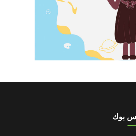
س بوك