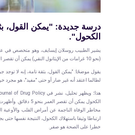
درسة جديدة: "يمكن القول، بثق
الكحول".
يشير الطبيب روسلان إيسايف، وهو متخصص في علم
(نحو 10 غرامات من الإيثانول النقي) يمكن أن تقصر الحياة بنحو 5 دقائق.
يقول موضحًا: "يمكن القول، بثقة تامة، إنه لا توجد 
لطالما اعتقد أنه غير ضار أو حتى "مفيد"، هو مجرد خراف
هذا؛ ويظهر تحليل، نشر في
Journal of Drug Policy
الكحول يمكن أن تقصر ال
مخاطر الوفاة الناجمة عن أمراض القلب والأوعية ال
ارتباطا وثيقا باستهلاك الكحول، النتيجة نفسها حتى ب
خطرا على الصحة هو صفر.