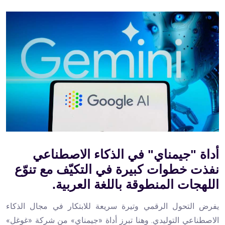
أداة "جيمناي" في الذكاء الاصطناعي
نفذت خطوات كبيرة في التكيّف مع تنوّع
اللهجات المنطوقة باللغة العربية.
يفرض التحول الرقمي وتيرة سريعة للابتكار في مجال الذكاء
الاصطناعي التوليدي. وهنا تبرز أداة «جيمناي» من شركة «غوغل»