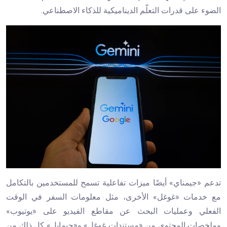
الضوء على قدرات التعلّم الديناميكية للذكاء الاصطناعي.
تدعم «جيمناي» أيضًا ميزات تفاعلية تسمح للمستخدمين بالتكامل
مع خدمات «غوغل» الأخرى، مثل معلومات السفر في الوقت
الفعلي وعمليات البحث عن مقاطع الفيديو على «يوتيوب»
وملخصات المحتوى من «مستندات غوغل» و«جيمايل» كل ذلك من