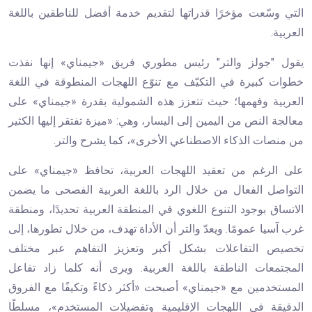
التي وسّعت مؤخرًا قدراتها لتقديم خدمة أفضل للناطقين باللغة
العربية.
يقول "جولز والتر" رئيس مطوري فريق «جيمناي» إنها نفذت
خطوات كبيرة في التكيّف مع تنوّع اللهجات المنطوقة في اللغة
العربية وفهمها؛ حيث تتعزز هذه الشمولية بقدرة «جيمناي» على
معالجة النص من اليمين إلى اليسار، وهي: «ميزة تفتقر إليها الكثير
من منصات الذكاء الاصطناعي الأخرى»، كما يشرح والتر.
على الرغم من تعقيد اللهجات العربية، تحافظ «جيمناي» على
التواصل الفعال من خلال الرد باللغة العربية الفصحى ما يضمن
الاتساق بوجود التنوع اللغوي في المنطقة العربية تحديدًا، ومنطقة
غرب آسيا عمومًا. ويعدّ والتر أن الأداة تهدف، من خلال تطورها، إلى
تخصيص التفاعلات بشكل أكبر وتعزيز التفاهم عبر مختلف
المجتمعات الناطقة باللغة العربية. ويرى أنه كلما زاد تفاعل
المستخدمين مع «جيمناي» أصبحت «أكثر ذكاءً وتكيفًا مع الفروق
الدقيقة في اللهجات الإقليمية وتفضيلات المستخدم»، مسلطًا