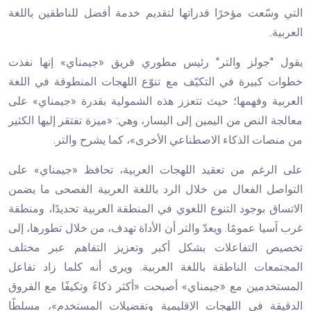
التي وسّعت مؤخرًا قدراتها لتقديم خدمة أفضل للناطقين باللغة
العربية.
يقول "جولز والتر" رئيس مطوري فريق «جيمناي» إنها نفذت
خطوات كبيرة في التكيّف مع تنوّع اللهجات المنطوقة في اللغة
العربية وفهمها؛ حيث تتعزز هذه الشمولية بقدرة «جيمناي» على
معالجة النص من اليمين إلى اليسار، وهي: «ميزة تفتقر إليها الكثير
من منصات الذكاء الاصطناعي الأخرى»، كما يشرح والتر.
على الرغم من تعقيد اللهجات العربية، تحافظ «جيمناي» على
التواصل الفعال من خلال الرد باللغة العربية الفصحى ما يضمن
الاتساق بوجود التنوع اللغوي في المنطقة العربية تحديدًا، ومنطقة
غرب آسيا عمومًا. ويعدّ والتر أن الأداة تهدف، من خلال تطورها، إلى
تخصيص التفاعلات بشكل أكبر وتعزيز التفاهم عبر مختلف
المجتمعات الناطقة باللغة العربية. ويرى أنه كلما زاد تفاعل
المستخدمين مع «جيمناي» أصبحت «أكثر ذكاءً وتكيفًا مع الفروق
الدقيقة في اللهجات الإقليمية وتفضيلات المستخدم»، مسلطًا