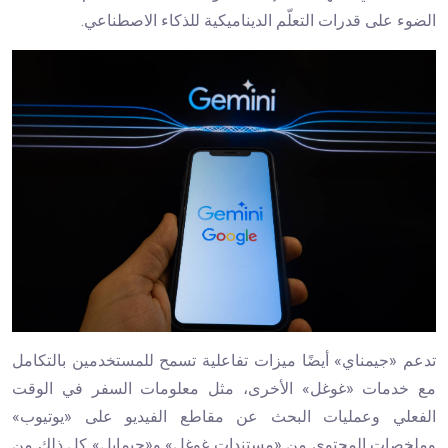
الضوء على قدرات التعلّم الديناميكية للذكاء الاصطناعي.
تدعم «جيمناي» أيضًا ميزات تفاعلية تسمح للمستخدمين بالتكامل
مع خدمات «غوغل» الأخرى، مثل معلومات السفر في الوقت
الفعلي وعمليات البحث عن مقاطع الفيديو على «يوتيوب»
وملخصات المحتوى من «مستندات غوغل» و«جيمايل» كل ذلك من