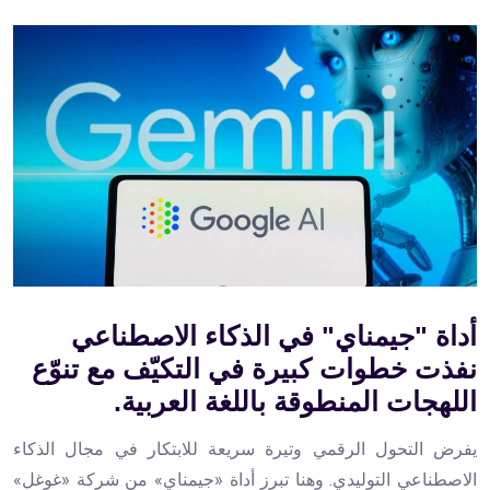
أداة "جيمناي" في الذكاء الاصطناعي
نفذت خطوات كبيرة في التكيّف مع تنوّع
اللهجات المنطوقة باللغة العربية.
يفرض التحول الرقمي وتيرة سريعة للابتكار في مجال الذكاء
الاصطناعي التوليدي. وهنا تبرز أداة «جيمناي» من شركة «غوغل»