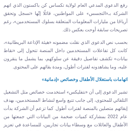
رفع الدعوى المدعي العام لولاية تكساس كن باكستون الذي اتهم
الشركة بـ«التجسس» على المواطنين، قائلًا إنّها «تسجل وتحقق
أرباحًا من مليارات المعلومات المتعلقة بسلوك المستخدمين»، رغم
تصريحات سابقة أوحت بعكس ذلك.
بحسب نص الدعوى الذي نقلت مضمونه «هيئة الإذاعة البريطانية»،
كانت كل تفاعلات المستخدمين داخل المنصة تتحول إلى «نقاط
بيانات» تكشف تفاصيل دقيقة عن سلوكهم، بما يشمل ما ينقرون
عليه، وما يشاهدونه لفترات أطول، ومدة بقائهم على المحتوى.
اتهامات باستغلال الأطفال وخصائص «إدمانية»
تشير الدعوى إلى أن «نتفليكس» استخدمت خصائص مثل التشغيل
التلقائي للمحتوى، إلى جانب تتبع واسع لنشاط المستخدمين، بهدف
إبقائهم متصلين بالمنصة لفترات أطول. كما تزعم أن الشركة بدأت
عام 2022 بمشاركة كميات ضخمة من البيانات التي جمعتها من
الأطفال والعائلات مع وسطاء بيانات تجاريين، للمساعدة في تعزيز