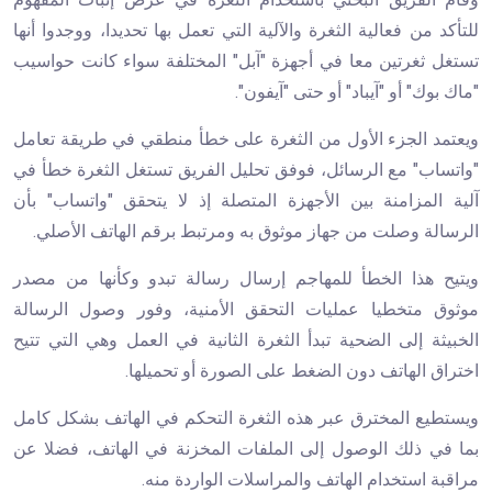
للتأكد من فعالية الثغرة والآلية التي تعمل بها تحديدا، ووجدوا أنها
تستغل ثغرتين معا في أجهزة "آبل" المختلفة سواء كانت حواسيب
"ماك بوك" أو "آيباد" أو حتى "آيفون".
ويعتمد الجزء الأول من الثغرة على خطأ منطقي في طريقة تعامل
"واتساب" مع الرسائل، فوفق تحليل الفريق تستغل الثغرة خطأ في
آلية المزامنة بين الأجهزة المتصلة إذ لا يتحقق "واتساب" بأن
الرسالة وصلت من جهاز موثوق به ومرتبط برقم الهاتف الأصلي.
ويتيح هذا الخطأ للمهاجم إرسال رسالة تبدو وكأنها من مصدر
موثوق متخطيا عمليات التحقق الأمنية، وفور وصول الرسالة
الخبيثة إلى الضحية تبدأ الثغرة الثانية في العمل وهي التي تتيح
اختراق الهاتف دون الضغط على الصورة أو تحميلها.
ويستطيع المخترق عبر هذه الثغرة التحكم في الهاتف بشكل كامل
بما في ذلك الوصول إلى الملفات المخزنة في الهاتف، فضلا عن
مراقبة استخدام الهاتف والمراسلات الواردة منه.