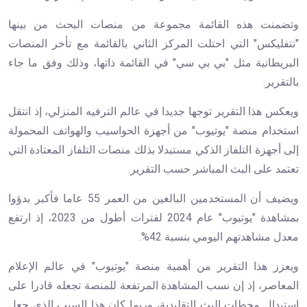
وتضمنت هذه القائمة مجموعة من منصات البحث من بينها
"نتفليكس" التي احتلت المركز الثاني بالقائمة مع تأخر المنصات
البريطانية مثل "بي بي سي" في القائمة ذاتها، وذلك وفق ما جاء
بالتقرير.
ويعكس هذا التقرير توجها جديدا في عالم الترفيه المنزلي، إذ انتقل
استخدام منصة "يوتيوب" من أجهزة الحواسيب والهواتف المحمولة
إلى أجهزة التلفاز الذكي مستبدلا بذلك منصات التلفاز المعتادة التي
تعتمد على البث المباشر حسب التقرير.
ويضيف أن المستخدمين البالغين من العمر 55 عاما فأكبر بدؤوا
بمشاهدة "يوتيوب" عام 2024 لفترات أطول من 2023، إذ ارتفع
معدل مشاهدتهم اليومي بنسبة 42%.
ويعزز هذا التقرير من أهمية منصة "يوتيوب" في عالم الإعلام
المعاصر، إذ إن نسب المشاهدة المرتفعة للمنصة تجعله قادرا على
استبدال محطات البث التقليدية، وربما كان هذا السبب الذي جعل