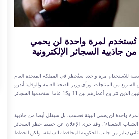
ي تُستخدم لمرة واحدة لن يحمي
ن جاذبية السجائر الإلكترونية
خصصة للاستخدام مرة واحدة ستُحظر في المملكة المتحدة العام
السريع من المنتجات. ورأى وزير الصحة العامة والوقاية أندرو
غوين أنه “من المقلق للغاية” أن ربع الأطفال البريطانيين الذين تتراوح أعمارهم بين 11 و15 عاما استخدموا السجائر
م لمرة واحدة لن يحمي البيئة فحسب، بل سيقلل أيضا من جاذبية
يدي الشباب الضعفاء”. وقد جرى الإعلان عن خطط حظر السجائر
 الثاني/يناير من جانب الحكومة المحافظة السابقة، ولكن الخطط