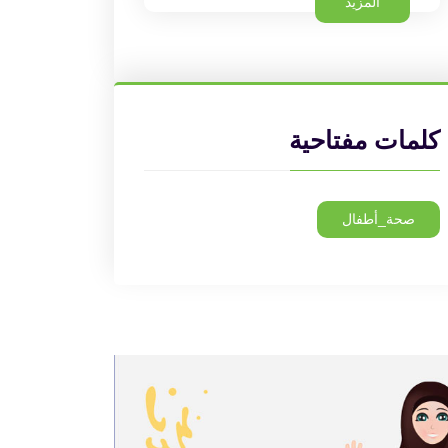
المزيد
كلمات مفتاحية
صحة_أطفال