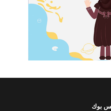
س بوك