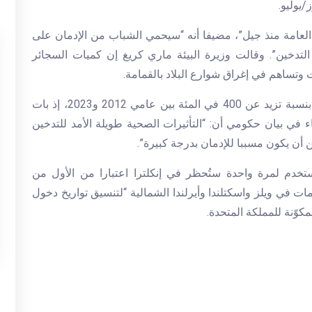
/يوليو.
العامة منذ جيل”، مضيفا أنه “سيحمي الشباب من الإدمان على
 التدخين”. وقالت وزيرة البيئة ماري كريغ إن كميات السجائر
ت وتساهم في إغراق شوارع البلاد بالقمامة.
بحسب الحكومة، زاد التدخين الإلكتروني في إنكلترا بنسبة تزيد عن 400 في المئة بين عامي 2012 و2023، إذ بات
ء في بيان حكومي أن: “التأثيرات الصحية طويلة الأمد للتدخين
ن أن يكون مسببا للإدمان بدرجة كبيرة”.
ُستخدم لمرة واحدة ستُحظر في إنكلترا اعتبارا من الأول من
 في ويلز واسكتلندا وأيرلندا الشمالية “لتنسيق تواريخ دخول
مكوّنة للمملكة المتحدة.