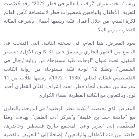
ريشة"، تحت عنوان "نُرحّب بالعالم في قطر 2022". وقد خُصّصت
لتعريف الأطفال واليافعين بتحضيرات قطر لاستضافة كأس العالم
لكرة القدم، من خلال أعمال فنّية رسمها أطفال بإشراف الفنّانة
القطرية مريم الملا.
يعود المعرض، هذا العام، في نسخته الثانية، التي افتتحت في
التاسع من الشهر الجاري وتستمرّ حتى 31 كانون الأوّل/ ديسمبر
المقبل، تحت عنوان "لوحات فنّية مستوحاة من رواية 'رجال في
الشمس'"، وتضمّ 12 لوحة فنّية مستوحاة من رواية الكاتب
الفلسطيني غسّان كنفاني (1936 - 1972)، رسمها طلّاب من 11
مدرسة من مختلف أنحاء قطر، تحت إشراف الفنّان القطري أحمد
نوح، وبالتعاون مع الكاتبة القطرية أسماء الكواري.
المعرض الذي تحتضنه "مكتبة قطر الوطنية" في الدوحة، بالتعاون
مع "جامعة حمد بن خليفة" و"مركز أدب الطفل"، يهدف، وفقًا
لمنظّميه، إلى "تعزيز وعي المجتمع بتاريخ فلسطين وحاضرها،
خاصّة بين فئة الأطفال واليافعين"، إضافةً إلى "التعريف بالقضية