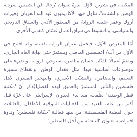
المكتبة، في تشرين الأوّل، ندوةً بعنوان "رجال في الشمس: سردية
الوطن والشتات"، تناول فيها الأكاديميون عبد الله العريان وفيرات
أروك وعمر خليفة الروايةَ من المنظور الأدبي والسياق التاريخي
والسياسي، وناقشوها في سياق أعمال غسّان كنفاني الأُخرى.
أمّا المعرض الأوّل، فيحمل عنوان الرواية نفسه، وقد افتتح في
الأوّل من آب/ أغسطس الماضي ويستمرّ حتى نهاية العام الجاري،
ويضمّ أعمالًا للفنّان حسان مناصرة تستوحي الرواية، وتضيء على
موضوعات أساسية فيها؛ مثل فقدان الوطن، وانقطاع مسيرة
التعليم، والتضامن، والتشتّت الأسري، والتهجير القسري لأهل
فلسطين والتأثير المستمرّ والعميق لهذه القضايا.يُذكَر أنّ "مكتبة
قطر الوطنية" نظّمت، منذ بدء العدوان الإسرائيلي على غزّة قبل
أكثر من عام، العديد من الفعاليات الموجّهة للأطفال والعائلات
حول القضية الفلسطينية؛ من بينها فعالية "حكاية فلسطين" وندوة
افتراضية بعنوان "التنشئة من أجل فلسطين".