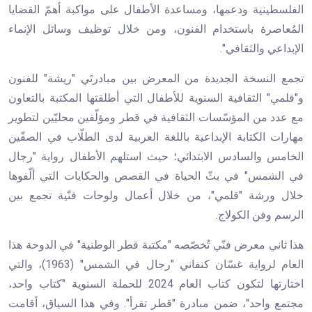
الفلسطينية ودعمها، ومساعدة الأطفال على مواكبة أهمّ القضايا
المُعاصرة باستخدام الفنون، ومن خلال توظيف وسائل الإنماء
الإبداعي والثقافي".
تجمع النسخة الجديدة من المعرض بين مبادرتَي "ريشة" للفنون
و"قلمي" الثقافية السنوية للأطفال التي أطلقتها المكتبة بالتعاون
مع عدد من المؤسّسات الثقافية في قطر ومؤلّفين محليّين لتطوير
مهارات الكتابة الإبداعية باللغة العربية لدى الطلّاب في الصفّين
الخامس والسادس الابتدائي؛ حيث استلهم الأطفال رواية "رجال
في الشمس" في بثّ الحياة في القصص والحكايات التي ألّفوها
خلال ورشة "قلمي"، من خلال أعمال ولوحات فنّية تجمع بين
الرسم وفن الكولاج.
هذا ثاني معرض فنّي تُخصّصه "مكتبة قطر الوطنية" في الدوحة هذا
العام لرواية غسّان كنفاني "رجال في الشمس" (1963)، والتي
اختارتها لتكون كتاب العام 2024 للحملة السنوية "كتاب واحد،
مجتمع واحد"، ضمن مبادرة "قطر تقرأ". وفي هذا السياق، أقامت