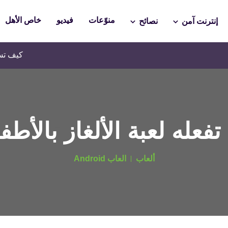
منوّعات
فيديو
خاص الأهل
إنترنت آمن
نصائح
كيف تساعدين طفلك 
 تفعله لعبة الألغاز بالأطف
ألعاب
العاب Android