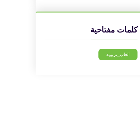
كلمات مفتاحية
ألعاب_تربوية