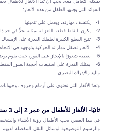
يمكنه التعامل معه. يجب أن تبدأ الألغاز للأطفال بعم
الفوائد التي يجنيها الطفل من هذه الألغاز:
1-
يكتشف مهارته، ويعمل على تنميتها.
2-
يكون التقاط قطعة اللغز له بمثابة تحدٍّ في حد ذات
3-
تتيح القطع الكبيرة لطفلك القدرة على الإمساك 
4-
الألغاز تصقل مهاراته الحركية وتوجهه في الاتجاه
5-
تعطيه شعورًا بالإنجاز على الفور، حيث يقوم بوض
6-
يمتلك القدرة على استيعاب أحجية الصور المقطو
واليد والإدراك البصري.
وتعدّ الألغاز التي تحتوي على أرقام وحروف وحيوانات ا
ثانيًا- الألغاز للأطفال من عمر 2 إلى 3 سنوات
في هذا العصر، يحب الأطفال رؤية الأشياء والشخصي
والرسوم التوضيحية لوسائل النقل المفضلة لديهم 